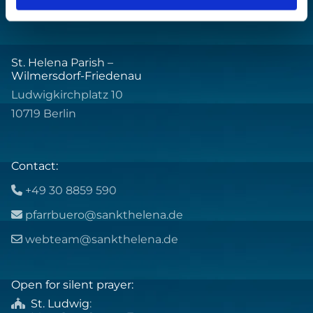
St. Helena Parish –
Wilmersdorf-Friedenau
Ludwigkirchplatz 10
10719 Berlin
Contact:
+49 30 8859 590

pfarrbuero@sankthelena.de

webteam@sankthelena.de

Open for silent prayer:
St. Ludwig
:
