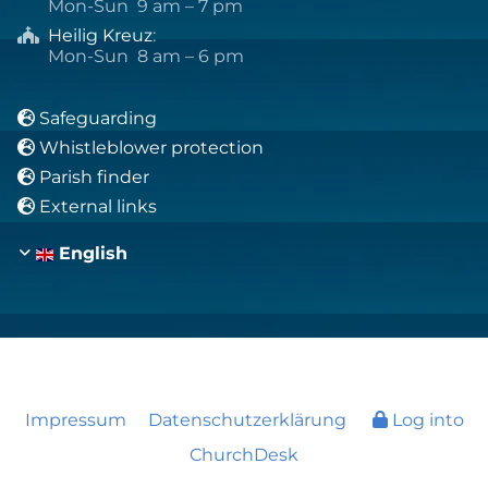
Mon-Sun 9 am – 7 pm
Heilig Kreuz
:

Mon-Sun 8 am – 6 pm
Safeguarding

Whistleblower protection

Parish finder

External links

English
Impressum
Datenschutzerklärung
Log into
ChurchDesk