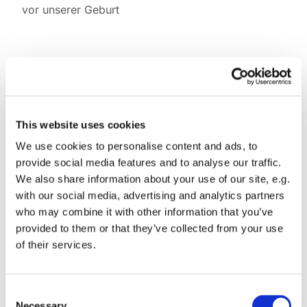
vor unserer Geburt
Rose Ausländer *1901 †1988
dt.- englischsprachige Lyrikerin, u.a.
Evangelischer Buchpreis
This website uses cookies
We use cookies to personalise content and ads, to
provide social media features and to analyse our traffic.
We also share information about your use of our site, e.g.
with our social media, advertising and analytics partners
who may combine it with other information that you’ve
Dies könnte Sie auch
interessieren
provided to them or that they’ve collected from your use
of their services.
Consent
Necessary