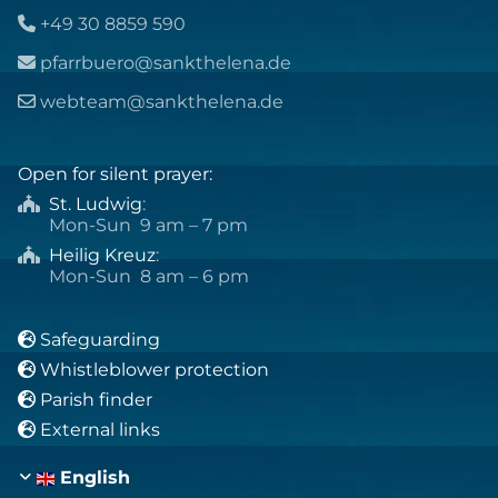
+49 30 8859 590

pfarrbuero@sankthelena.de

webteam@sankthelena.de

Open for silent prayer:
St. Ludwig
:

Mon-Sun 9 am – 7 pm
Heilig Kreuz
:

Mon-Sun 8 am – 6 pm
Safeguarding

Whistleblower protection

Parish finder

External links

English