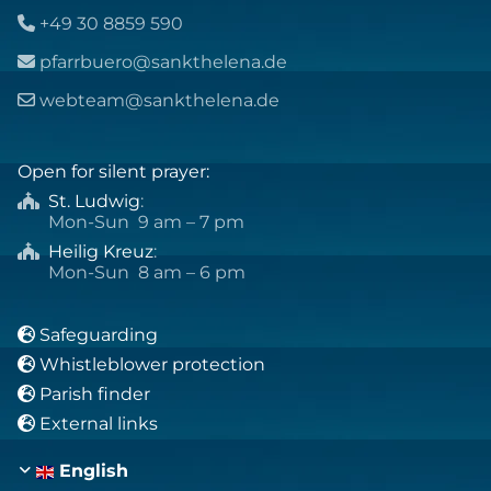
+49 30 8859 590

pfarrbuero@sankthelena.de

webteam@sankthelena.de

Open for silent prayer:
St. Ludwig
:

Mon-Sun 9 am – 7 pm
Heilig Kreuz
:

Mon-Sun 8 am – 6 pm
Safeguarding

Whistleblower protection

Parish finder

External links

English