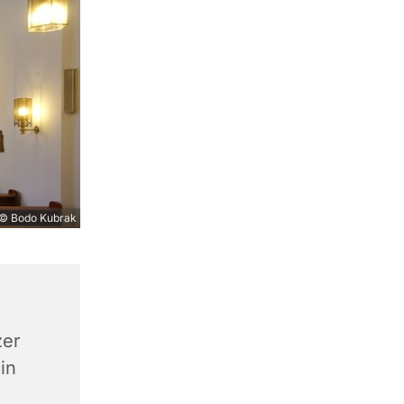
© Bodo Kubrak
zer
in