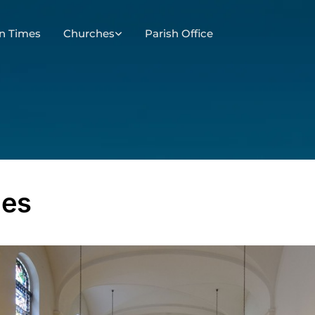
n Times
Churches
Parish Office
des