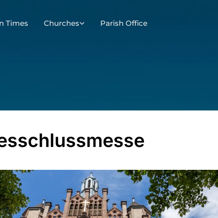
n Times
Churches
Parish Office
esschlussmesse