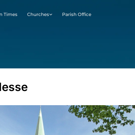
n Times
Churches
Parish Office
Messe