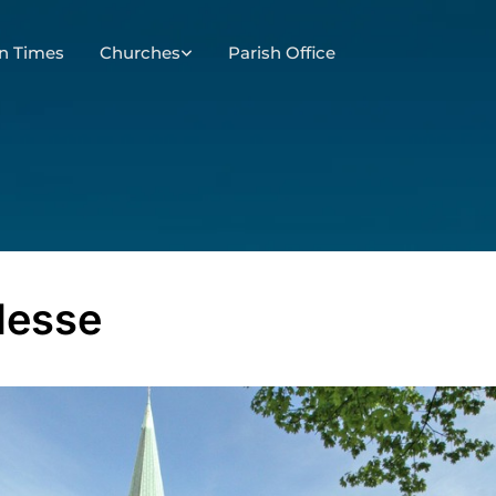
n Times
Churches
Parish Office
Messe