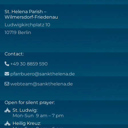
St. Helena Parish –
Wilmersdorf-Friedenau
Ludwigkirchplatz 10
10719 Berlin
Contact:
+49 30 8859 590

pfarrbuero@sankthelena.de

webteam@sankthelena.de

Open for silent prayer:
St. Ludwig
:

Mon-Sun 9 am – 7 pm
Heilig Kreuz
:
