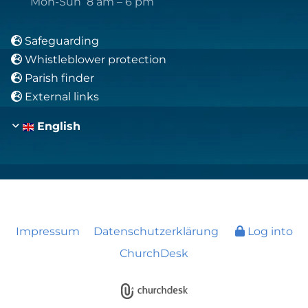
Mon-Sun 8 am – 6 pm
Safeguarding

Whistleblower protection

Parish finder

External links

English
Impressum
Datenschutzerklärung
Log into
ChurchDesk