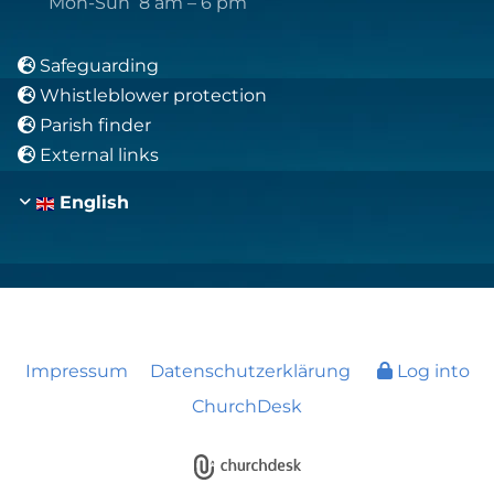
Mon-Sun 8 am – 6 pm
Safeguarding

Whistleblower protection

Parish finder

External links

English
Impressum
Datenschutzerklärung
Log into
ChurchDesk