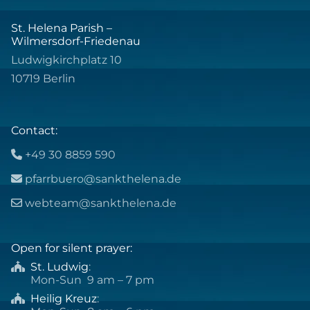
St. Helena Parish –
Wilmersdorf-Friedenau
Ludwigkirchplatz 10
10719 Berlin
Contact:
+49 30 8859 590

pfarrbuero@sankthelena.de

webteam@sankthelena.de

Open for silent prayer:
St. Ludwig
:

Mon-Sun 9 am – 7 pm
Heilig Kreuz
:
