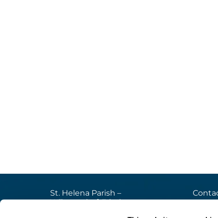
St. Helena Parish –
Contac
Wilmersdorf-Friedenau
+49

Ludwigkirchplatz 10