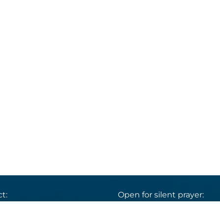
t:
Open for silent prayer:
St. Ludwig
:

 30 8859 590
Mon-Sun 9 am – 7 pm