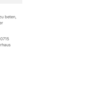
zu beten,
er
10715
rrhaus