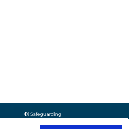
Safeguarding

Whistleblower protection
