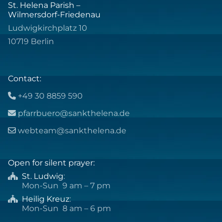
St. Helena Parish –
Wilmersdorf-Friedenau
Ludwigkirchplatz 10
10719 Berlin
Contact:
+49 30 8859 590

pfarrbuero@sankthelena.de

webteam@sankthelena.de

Open for silent prayer:
St. Ludwig
:

Mon-Sun 9 am – 7 pm
Heilig Kreuz
:

Mon-Sun 8 am – 6 pm