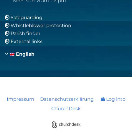
Mon-Sun 8 am – 6 pm
Safeguarding

Whistleblower protection

Parish finder

External links

English
Impressum
Datenschutzerklärung
Log into
ChurchDesk