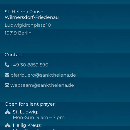
St. Helena Parish –
Wilmersdorf-Friedenau
Ludwigkirchplatz 10
10719 Berlin
Contact:
+49 30 8859 590

pfarrbuero@sankthelena.de

webteam@sankthelena.de

Open for silent prayer:
St. Ludwig
:

Mon-Sun 9 am – 7 pm
Heilig Kreuz
:
