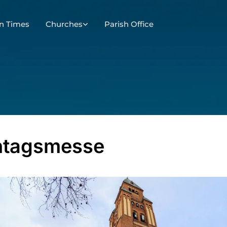
n Times
Churches
Parish Office
ntagsmesse