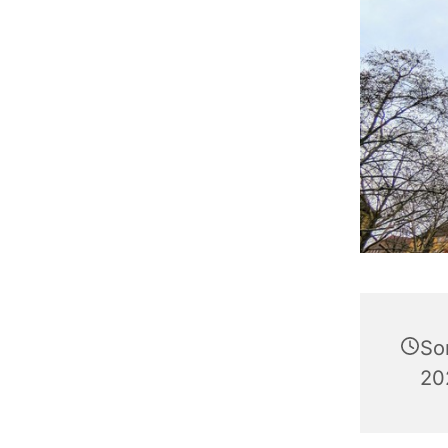
So
20