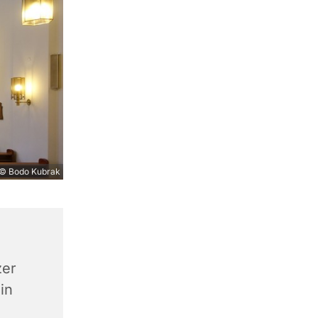
© Bodo Kubrak
zer
in